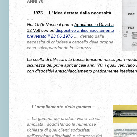
ANNI 70
... 1976
... L' idea dettata dalla necessità
.....
Nel 1976 Nasce il primo
Apricancello David a
12 Volt
con un
dispositivo antisch
iacciamento
brevettato il 23.06.1976
... dettato dalla
necessità di chiudere il cancello della propria
casa salvaguardando la sicurezza.
La scelta di utilizzare la bassa tensione nasce per rimed
sicurezza dei primi apricancelli anni '70, i quali venivano
con dispositivi antischiacciamento praticamente inesistenti
... L' ampliamento della gamma
... La gamma dei prodotti viene via via
ampliata , soddisfando le numerose
richieste di quei clienti soddisfatti
dell'assoluta affidabilità e sicurezza dei